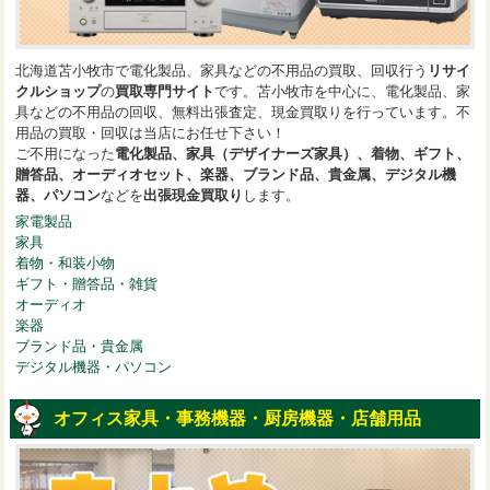
北海道苫小牧市で電化製品、家具などの不用品の買取、回収行う
リサイ
クルショップ
の
買取専門サイト
です。苫小牧市を中心に、電化製品、家
具などの不用品の回収、無料出張査定、現金買取りを行っています。不
用品の買取・回収は当店にお任せ下さい！
ご不用になった
電化製品、家具（デザイナーズ家具）、着物、ギフト、
贈答品、オーディオセット、楽器、ブランド品、貴金属、デジタル機
器、パソコン
などを
出張現金買取り
します。
家電製品
家具
着物・和装小物
ギフト・贈答品・雑貨
オーディオ
楽器
ブランド品・貴金属
デジタル機器・パソコン
オフィス家具・事務機器・厨房機器・店舗用品