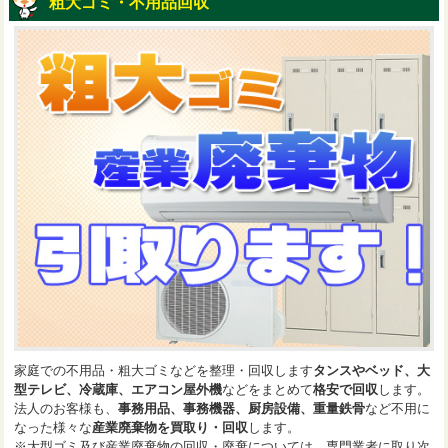
粗大ゴミ・不用品回収
家庭での不用品・粗大ゴミなどを整理・回収します
タンスやベッド、大
型テレビ、冷蔵庫、エアコン屋外機
などをまとめて
格安で回収
します。
法人のお客様も、
事務用品、事務機器、厨房設備、重量鉄骨
など不用に
なった様々な
産業廃棄物を買取り・回収
します。
※大型ゴミ及び産業廃棄物の回収・廃棄については、専門業者に取り次